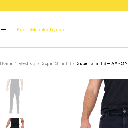
Femra
Meshkuj
Dyqani
Home
/
Meshkuj
/
Super Slim Fit
/
Super Slim Fit – AARON