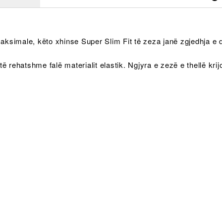
maksimale, këto xhinse Super Slim Fit të zeza janë zgjedhja e 
 të rehatshme falë materialit elastik. Ngjyra e zezë e thellë kri