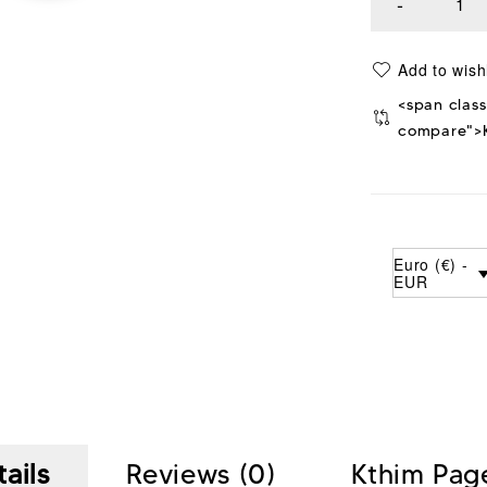
<span class
compare">K
Euro (€) -
EUR
ails
Reviews (0)
Kthim Pag