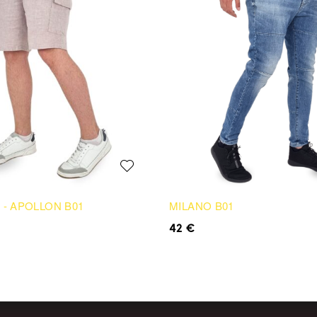
no - APOLLON B01
MILANO B01
42
€