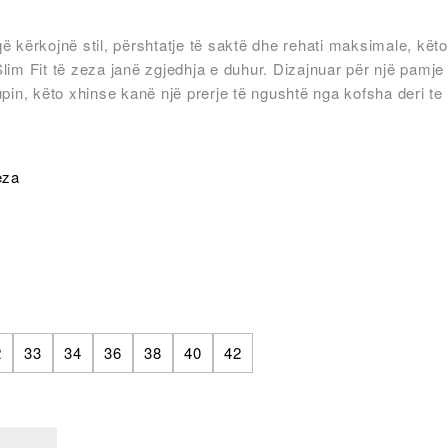
ë kërkojnë stil, përshtatje të saktë dhe rehati maksimale, këto
lim Fit të zeza janë zgjedhja e duhur. Dizajnuar për një pamje
upin, këto xhinse kanë një prerje të ngushtë nga kofsha deri te
eza
2
33
34
36
38
40
42