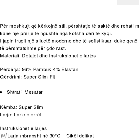
Për meshkujt që kërkojnë stil, përshtatje të saktë dhe rehati 
kanë një prerje të ngushtë nga kofsha deri te kyçi.
I japin trupit një siluetë moderne dhe të sofistikuar, duke qenë
të përshtatshme për çdo rast.
Materiali, Detajet dhe Instruksionet e larjes
Përbërja: 96% Pambuk 4% Elastan
Qëndrimi: Super Slim Fit
Shtrati: Mesatar
Këmba: Super Slim
Larje: Larje e errët
Instruksionet e larjes
Larja mbrapsht në 30°C – Cikël delikat