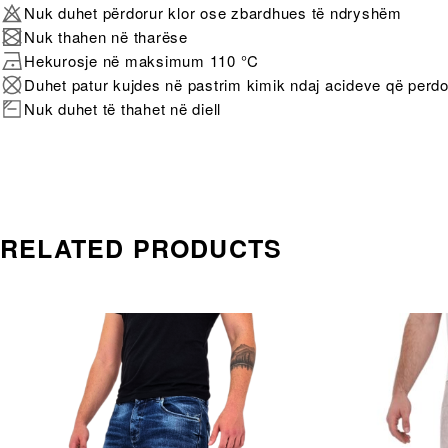
Nuk duhet përdorur klor ose zbardhues të ndryshëm
Nuk thahen në tharëse
Hekurosje në maksimum 110 °C
Duhet patur kujdes në pastrim kimik ndaj acideve që perd
Nuk duhet të thahet në diell
RELATED PRODUCTS