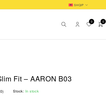
EUR
SHQIP
0
0
Slim Fit – AARON B03
Stock:
In stock
(0)