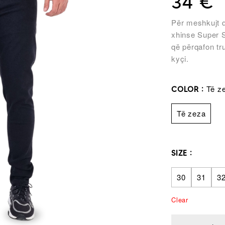
34
€
Për meshkujt q
xhinse Super S
që përqafon tr
kyçi.
Të z
COLOR
Të zeza
SIZE
30
31
3
Clear