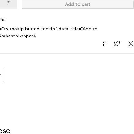
Add to cart
="ts-tooltip button-tooltip" data-title="Add to
rahasoni</span>
ese