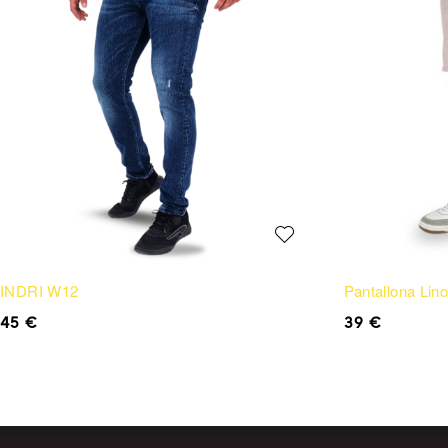
INDRI W12
Pantallona Li
45
€
39
€