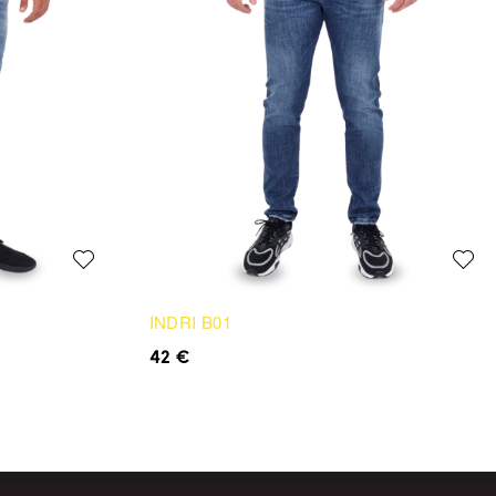
INDRI B01
42
€