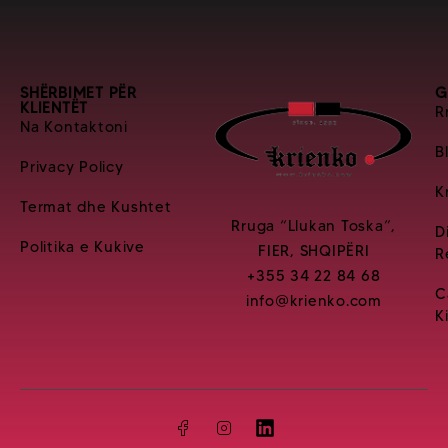
SHËRBIMET PËR
G
KLIENTËT
R
Na Kontaktoni
B
Privacy Policy
K
Termat dhe Kushtet
Rruga “Llukan Toska”,
D
Politika e Kukive
FIER, SHQIPËRI
R
+355 34 22 84 68
C
info@krienko.com
K