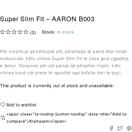
Super Slim Fit – AARON B003
Stock:
In stock
(0)
out of 5
Për meshkujt që kërkojnë stil, përshtatje të saktë dhe rehati
maksimale, këto xhinse Super Slim Fit të zeza janë zgjedhja
e duhur. Dizajnuar për një pamje që përqafon trupin, këto
xhinse kanë një prerje të ngushtë nga kofsha deri te kyçi.
This product is currently out of stock and unavailable.
<span class="ts-tooltip button-tooltip" data-title="Add to
compare">Krahasoni</span>