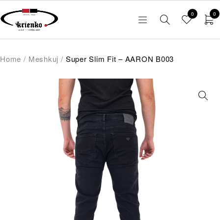
0
0
Home
/
Meshkuj
/
Super Slim Fit – AARON B003