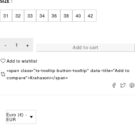
SIZE
31
32
33
34
36
38
40
42
Add to cart
<span class="ts-tooltip button-tooltip" data-title="Add to
compare">Krahasoni</span>
Euro (€) -
EUR