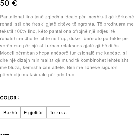
50
€
Pantallonat lino janë zgjedhja ideale për meshkujt që kërkojnë
rehati, stil dhe freski gjatë ditëve të ngrohta. Të prodhuara me
tekstil 100% lino, këto pantallona ofrojnë një ndjesi të
rehatshme dhe të lehtë në trup, duke i bërë ato perfekte për
verën ose për një stil urban relaksues gjatë gjithë ditës.
Modeli përmban xhepa anësorë funksionalë me kapëse, si
dhe një dizajn minimalist që mund të kombinohet lehtësisht
me bluza, këmisha ose atlete. Beli me lidhëse siguron
përshtatje maksimale për çdo trup.
COLOR
Bezhë
E gjelbër
Të zeza