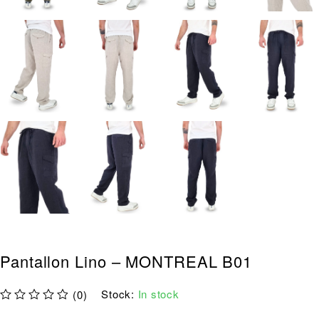
Pantallon Lino – MONTREAL B01
Stock:
In stock
(0)
out of 5