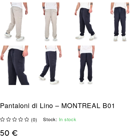
Pantaloni di Lino – MONTREAL B01
Stock:
In stock
(0)
su 5
50
€