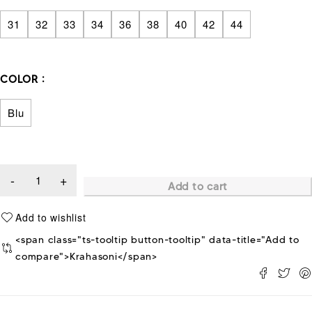
31
32
33
34
36
38
40
42
44
COLOR
Blu
Add to cart
<span class="ts-tooltip button-tooltip" data-title="Add to
compare">Krahasoni</span>