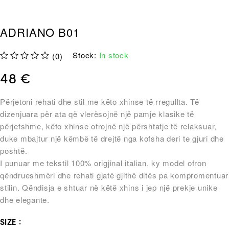
ADRIANO B01
Stock:
In stock
(0)
out of 5
48
€
Përjetoni rehati dhe stil me këto xhinse të rregullta. Të
dizenjuara për ata që vlerësojnë një pamje klasike të
përjetshme, këto xhinse ofrojnë një përshtatje të relaksuar,
duke mbajtur një këmbë të drejtë nga kofsha deri te gjuri dhe
poshtë.
I punuar me tekstil 100% origjinal italian, ky model ofron
qëndrueshmëri dhe rehati gjatë gjithë ditës pa kompromentuar
stilin. Qëndisja e shtuar në këtë xhins i jep një prekje unike
dhe elegante.
SIZE