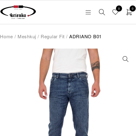
0
0
Home
/
Meshkuj
/
Regular Fit
/
ADRIANO B01