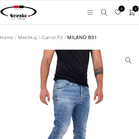
0
0
Home
/
Meshkuj
/
Carrot Fit
/
MILANO B01