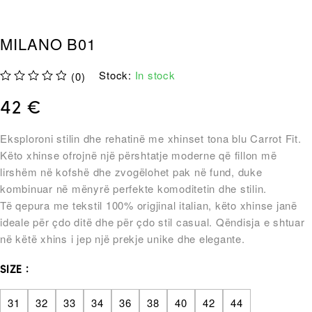
MILANO B01
Stock:
In stock
(0)
out of 5
42
€
Eksploroni stilin dhe rehatinë me xhinset tona blu Carrot Fit.
Këto xhinse ofrojnë një përshtatje moderne që fillon më
lirshëm në kofshë dhe zvogëlohet pak në fund, duke
kombinuar në mënyrë perfekte komoditetin dhe stilin.
Të qepura me tekstil 100% origjinal italian, këto xhinse janë
ideale për çdo ditë dhe për çdo stil casual. Qëndisja e shtuar
në këtë xhins i jep një prekje unike dhe elegante.
SIZE
31
32
33
34
36
38
40
42
44