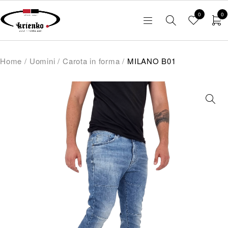
0
0
Home
/
Uomini
/
Carota in forma
/
MILANO B01