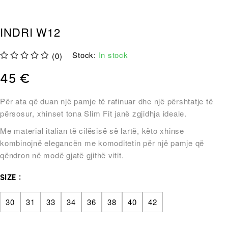
INDRI W12
Stock:
In stock
(0)
out of 5
45
€
Për ata që duan një pamje të rafinuar dhe një përshtatje të
përsosur, xhinset tona Slim Fit janë zgjidhja ideale.
Me material italian të cilësisë së lartë, këto xhinse
kombinojnë elegancën me komoditetin për një pamje që
qëndron në modë gjatë gjithë vitit.
SIZE
30
31
33
34
36
38
40
42