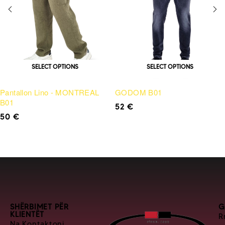
SELECT OPTIONS
SELECT OPTIONS
Pantallon Lino - MONTREAL
GODOM B01
B01
52
€
50
€
SHËRBIMET PËR
G
KLIENTËT
R
Na Kontaktoni