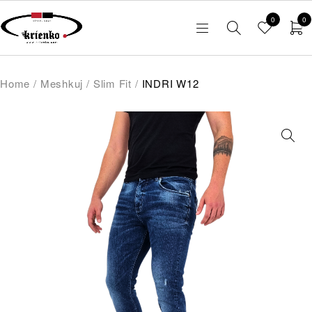
0
0
Home
/
Meshkuj
/
Slim Fit
/
INDRI W12