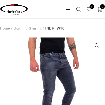
0
0
Home
/
Uomini
/
Slim Fit
/
INDRI W10