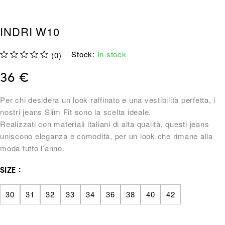
INDRI W10
Stock:
In stock
(0)
su 5
36
€
Per chi desidera un look raffinato e una vestibilità perfetta, i
nostri jeans Slim Fit sono la scelta ideale.
Realizzati con materiali italiani di alta qualità, questi jeans
uniscono eleganza e comodità, per un look che rimane alla
moda tutto l’anno.
SIZE
30
31
32
33
34
36
38
40
42