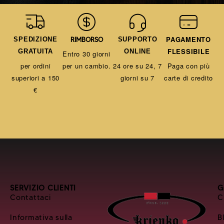
PAGAMENTO
SPEDIZIONE
RIMBORSO
SUPPORTO
FLESSIBILE
GRATUITA
ONLINE
Entro 30 giorni
per ordini
per un cambio.
24 ore su 24, 7
Paga con più
superiori a 150
giorni su 7
carte di credito
€
SERVIZIO CLIENTI
G
Contattaci
C
Informativa sulla
B