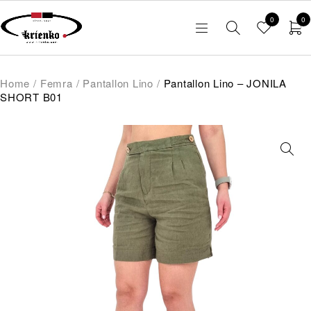
0
0
Home
/
Femra
/
Pantallon Lino
/
Pantallon Lino – JONILA
SHORT B01