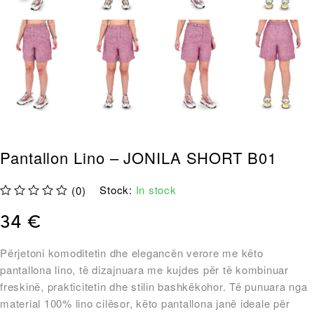
Pantallon Lino – JONILA SHORT B01
Stock:
In stock
(0)
out of 5
34
€
Përjetoni komoditetin dhe elegancën verore me këto
pantallona lino, të dizajnuara me kujdes për të kombinuar
freskinë, prakticitetin dhe stilin bashkëkohor. Të punuara nga
material 100% lino cilësor, këto pantallona janë ideale për