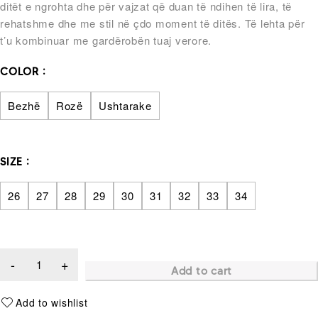
ditët e ngrohta dhe për vajzat që duan të ndihen të lira, të
rehatshme dhe me stil në çdo moment të ditës. Të lehta për
t’u kombinuar me gardërobën tuaj verore.
COLOR
Bezhë
Rozë
Ushtarake
SIZE
26
27
28
29
30
31
32
33
34
Add to cart