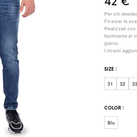
42
€
Per chi desider
Fit sono la sce
Realizzati con t
facilmente al c
giorno.
I ricami aggiun
SIZE
31
32
3
COLOR
Blu