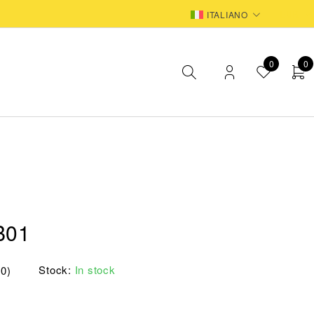
EUR
ITALIANO
0
0
B01
Stock:
In stock
(0)