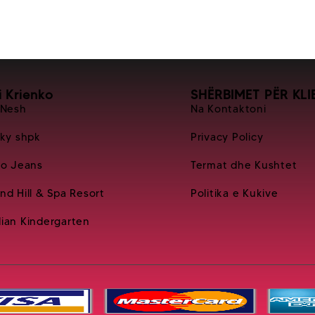
i Krienko
SHËRBIMET PËR KLI
 Nesh
Na Kontaktoni
Sky shpk
Privacy Policy
ko Jeans
Termat dhe Kushtet
nd Hill & Spa Resort
Politika e Kukive
ian Kindergarten