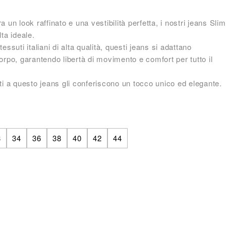
a un look raffinato e una vestibilità perfetta, i nostri jeans Slim
lta ideale.
essuti italiani di alta qualità, questi jeans si adattano
orpo, garantendo libertà di movimento e comfort per tutto il
ti a questo jeans gli conferiscono un tocco unico ed elegante.
3
34
36
38
40
42
44