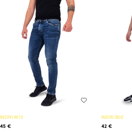
INDRI W13
INDRI B02
45
€
42
€