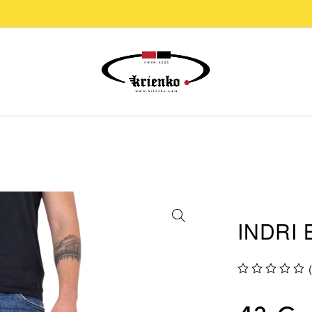
INDRI 
su 5