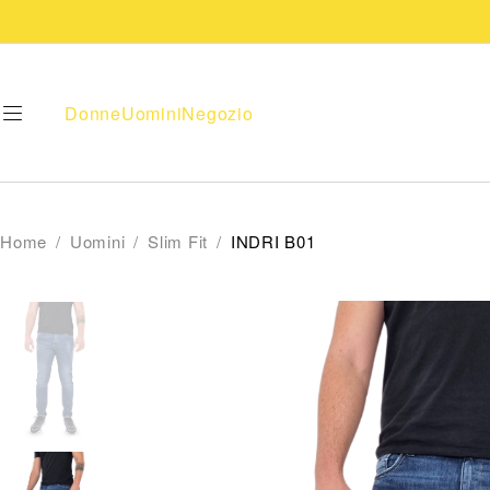
Donne
Uomini
Negozio
Home
/
Uomini
/
Slim Fit
/
INDRI B01