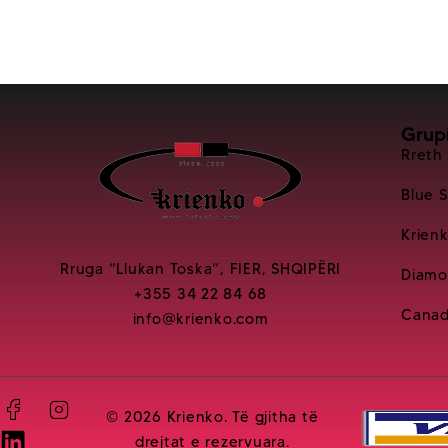
Grup
Rreth
Blue 
Krien
Rruga “Llukan Toska”, FIER, SHQIPËRI
Diamo
+355 34 22 84 68
Canad
info@krienko.com
© 2026 Krienko. Të gjitha të
drejtat e rezervuara.