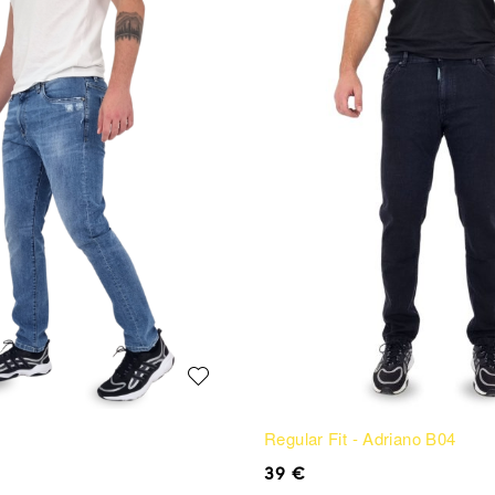
Regular Fit - Adriano B04
39
€