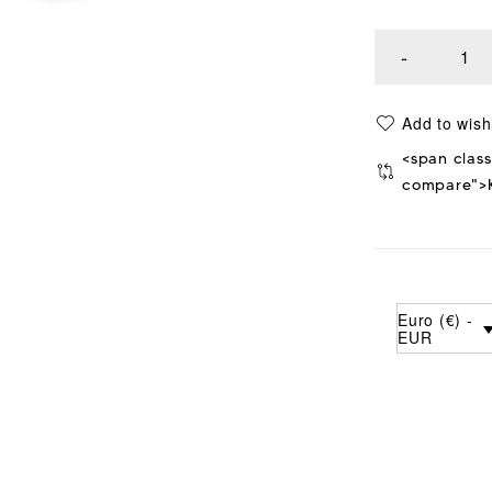
<span class
compare">K
Euro (€) -
EUR