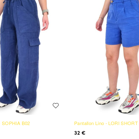
 - SOPHIA B02
Pantallon Lino - LORI SHORT
32
€