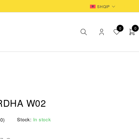
EUR
SHQIP
0
0
RDHA W02
Stock:
In stock
(0)