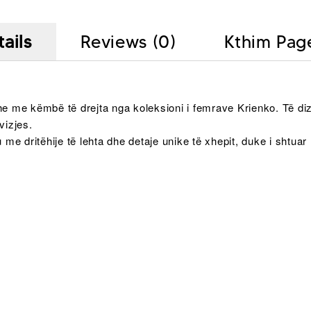
ails
Reviews (0)
Kthim Pag
dhe me këmbë të drejta nga koleksioni i femrave Krienko. Të d
vizjes.
 me dritëhije të lehta dhe detaje unike të xhepit, duke i shtuar