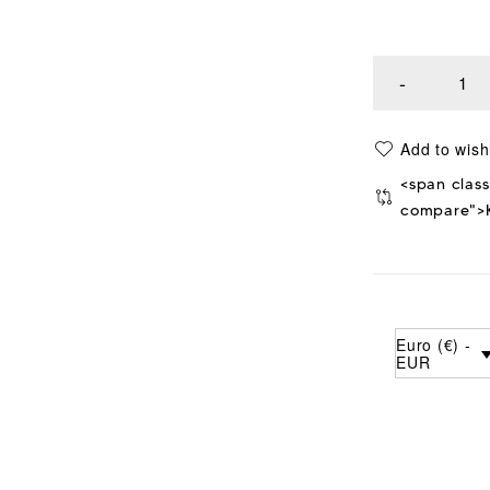
<span class
compare">K
Euro (€) -
EUR