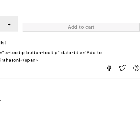
Add to cart
="ts-tooltip button-tooltip" data-title="Add to
rahasoni</span>