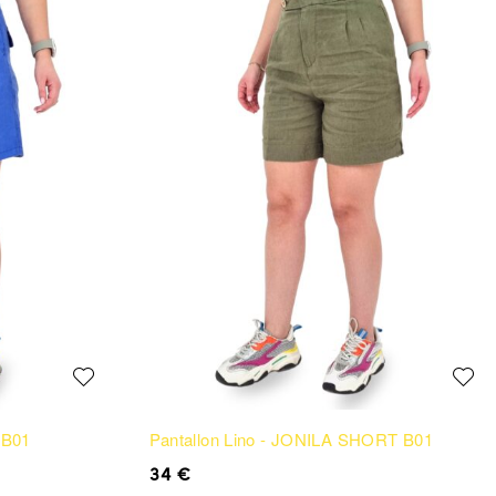
 B01
Pantallon Lino - JONILA SHORT B01
34
€