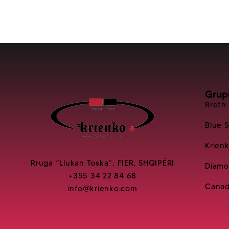
Grup
Rreth
Blue 
Krien
Rruga “Llukan Toska”, FIER, SHQIPËRI
Diamo
+355 34 22 84 68
Canad
info@krienko.com