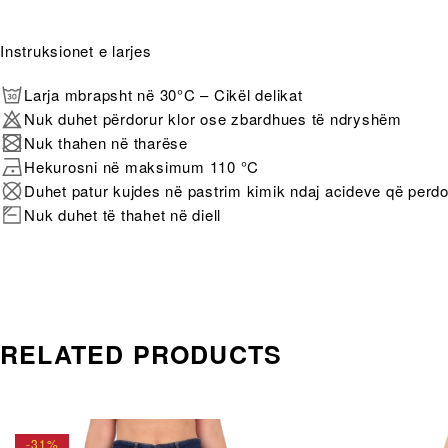
Instruksionet e larjes
Larja mbrapsht në 30°C – Cikël delikat
Nuk duhet përdorur klor ose zbardhues të ndryshëm
Nuk thahen në tharëse
Hekurosni në maksimum 110 °C
Duhet patur kujdes në pastrim kimik ndaj acideve që perd
Nuk duhet të thahet në diell
RELATED PRODUCTS
-31%