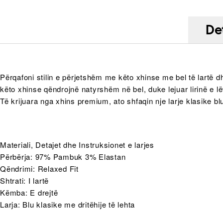
Det
Përqafoni stilin e përjetshëm me këto xhinse me bel të lartë 
këto xhinse qëndrojnë natyrshëm në bel, duke lejuar lirinë e lë
Të krijuara nga xhins premium, ato shfaqin nje larje klasike blu
Materiali, Detajet dhe Instruksionet e larjes
Përbërja: 97% Pambuk 3% Elastan
Qëndrimi: Relaxed Fit
Shtrati: I lartë
Këmba: E drejtë
Larja: Blu klasike me dritëhije të lehta