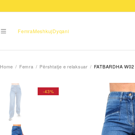
Femra
Meshkuj
Dyqani
Home
/
Femra
/
Përshtatje e relaksuar
/
FATBARDHA W02
-43%