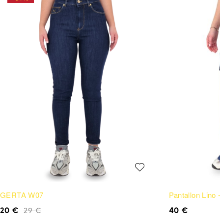
GERTA W07
Pantallon Lino
20
€
29
€
40
€