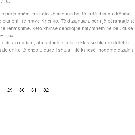
37
€
in e përjetshëm me këto xhinse me bel të lartë dhe me këmbë
oleksioni i femrave Krienko. Të dizajnuara për një përshtatje të
të rehatshme, këto xhinse qëndrojnë natyrshëm në bel, duke
ëvizjes.
 xhins premium, ato shfaqin nje larje klasike blu me dritëhije
taje unike të xhepit, duke i shtuar një kthesë moderne dizajnit
8
29
30
31
32