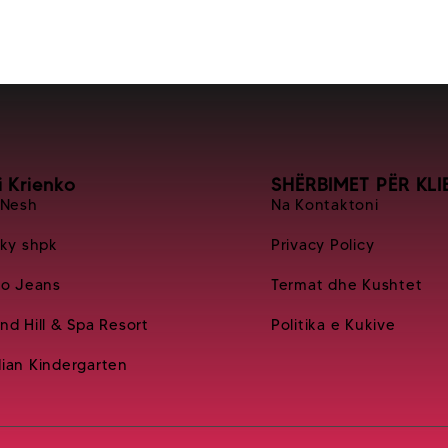
i Krienko
SHËRBIMET PËR KLI
 Nesh
Na Kontaktoni
Sky shpk
Privacy Policy
ko Jeans
Termat dhe Kushtet
nd Hill & Spa Resort
Politika e Kukive
ian Kindergarten