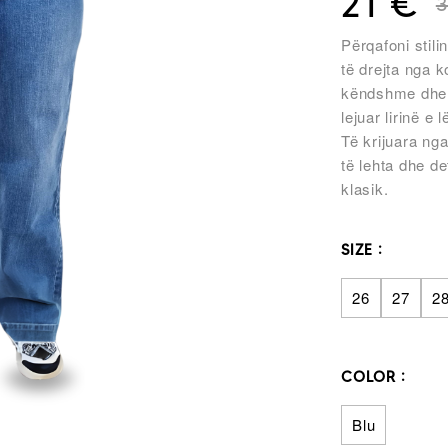
21
€
Përqafoni stil
të drejta nga k
këndshme dhe 
lejuar lirinë e l
Të krijuara nga
të lehta dhe de
klasik.
SIZE
26
27
2
COLOR
Blu