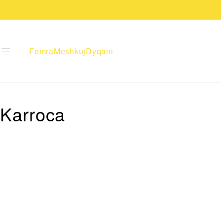
Femra
Meshkuj
Dyqani
Karroca