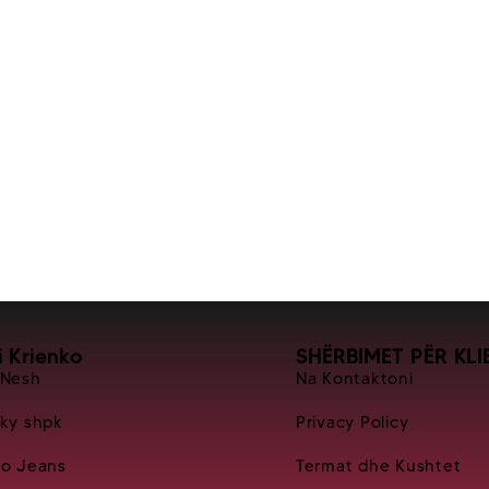
i Krienko
SHËRBIMET PËR KLI
 Nesh
Na Kontaktoni
Sky shpk
Privacy Policy
ko Jeans
Termat dhe Kushtet