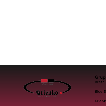
Grup
Rreth
Blue 
Krien