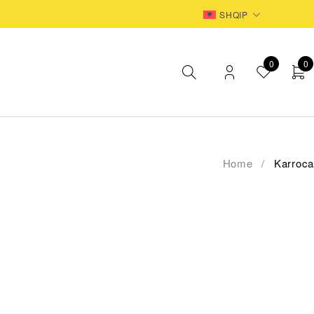
EUR
SHQIP
0
0
Home
/
Karroca