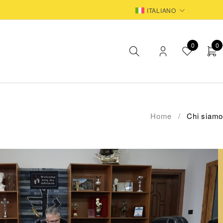
EUR
ITALIANO
0
0
Home
/
Chi siamo