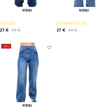
SCEGLI
SCEGLI
LORI B03
FATBARDHA B01
27
€
39
€
27
€
34
€
-43%
SCEGLI