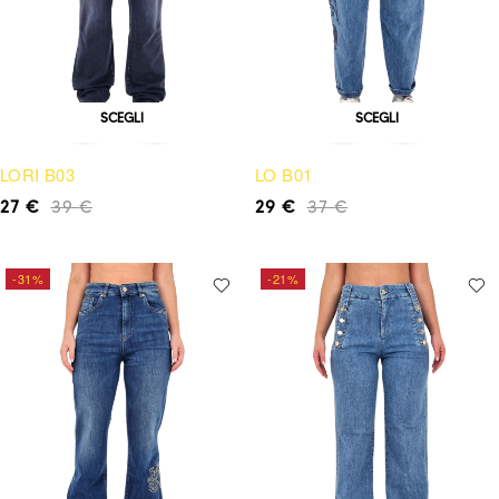
SCEGLI
SCEGLI
LORI B03
LO B01
27
€
39
€
29
€
37
€
-31%
-21%