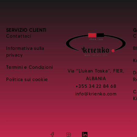
SERVIZIO CLIENTI
G
Contattaci
C
Informativa sulla
B
privacy
K
Termini e Condizioni
Via “Llukan Toska”, FIER,
D
ALBANIA
Politica sui cookie
R
+355 34 22 84 68
C
info@krienko.com
K